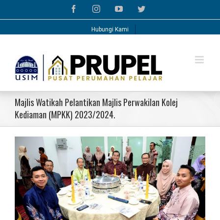
Skip
Facebook
Instagram
YouTube
Twitter
to
content
Hubungi Kami
Majlis Watikah Pelantikan Majlis Perwakilan Kolej
Kediaman (MPKK) 2023/2024.