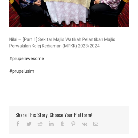
Nilai – [Part 1] Sekitar Majlis Watikah Pelantikan Majlis
Perwakilan Kolej Kediaman (MPKK) 2023/2024.
#prupelawesome
#prupelusim
Share This Story, Choose Your Platform!
Facebook
Twitter
Reddit
LinkedIn
Tumblr
Pinterest
Vk
Email