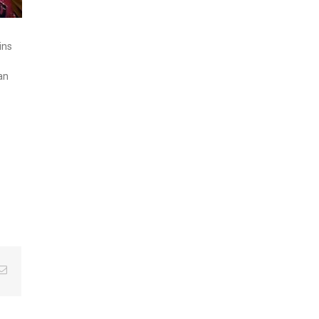
ins
an
Email