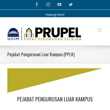
Skip
Facebook
Instagram
YouTube
Twitter
to
content
Hubungi Kami
Pejabat Pengurusan Luar Kampus (PPLK)
PEJABAT PENGURUSAN LUAR KAMPUS