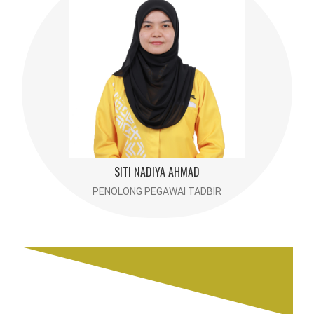
SITI NADIYA AHMAD
sitinadiya@usim.edu.my
06- 7986114
SITI NADIYA AHMAD
PENOLONG PEGAWAI TADBIR