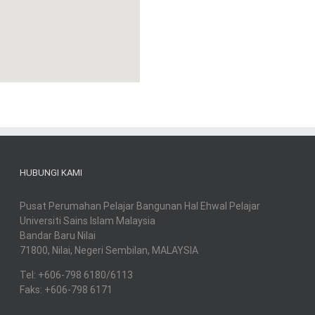
HUBUNGI KAMI
Pusat Perumahan Pelajar Bangunan Hal Ehwal Pelajar
Universiti Sains Islam Malaysia
Bandar Baru Nilai
71800, Nilai, Negeri Sembilan, MALAYSIA
Tel: +606-798 6180/6113
Faks: +606-798 6171