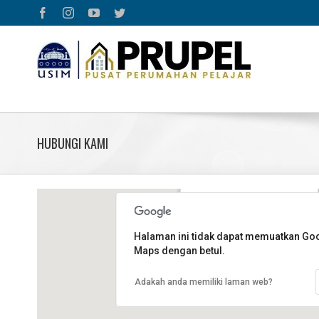
Skip
Facebook
Instagram
YouTube
Twitter
to
content
HUBUNGI KAMI
Bangunan Hal Ehwal Pelajar
Universiti Sains Islam Malaysia
Halaman ini tidak dapat memuatkan Go
71800 Bandar Baru Nilai
Maps dengan betul.
Negeri Sembilan Darul Khusus
Adakah anda memiliki laman web?