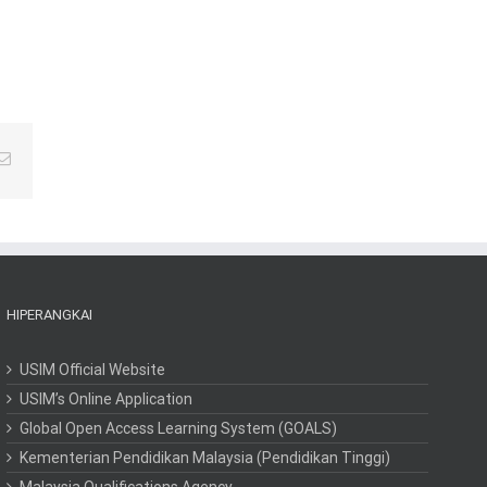
Email
HIPERANGKAI
USIM Official Website
USIM’s Online Application
Global Open Access Learning System (GOALS)
Kementerian Pendidikan Malaysia (Pendidikan Tinggi)
Malaysia Qualifications Agency