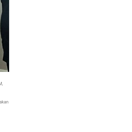
M,
 akan