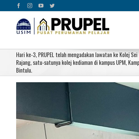
Skip
Facebook
Instagram
YouTube
Twitter
to
content
Hari ke-3, PRUPEL telah mengadakan lawatan ke Kolej Sei
Rajang, satu-satunya kolej kediaman di kampus UPM, Kam
Bintulu.