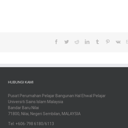
Facebook
Twitter
Reddit
LinkedIn
Tumblr
Pinterest
Vk
HUBUNGI KAMI
Pusat Perumahan Pelajar Bangunan Hal Ehwal Pelajar
Universiti Sains Islam Malaysia
Bandar Baru Nilai
71800, Nilai, Negeri Sembilan, MALAYSIA
Tel: +606-798 6180/6113