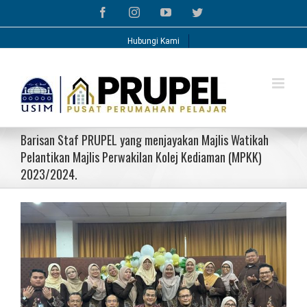
Skip
Facebook
Instagram
YouTube
Twitter
to
content
Hubungi Kami
Barisan Staf PRUPEL yang menjayakan Majlis Watikah
Pelantikan Majlis Perwakilan Kolej Kediaman (MPKK)
2023/2024.