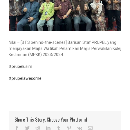
Nilai – [BTS behind-the-scenes] Barisan Staf PRUPEL yang
menjayakan Majlis Watikah Pelantikan Majlis Perwakilan Kolej
Kediaman (MPKK) 2023/2024.
#prupelusim
#prupelawesome
Share This Story, Choose Your Platform!
Facebook
Twitter
Reddit
LinkedIn
Tumblr
Pinterest
Vk
Email